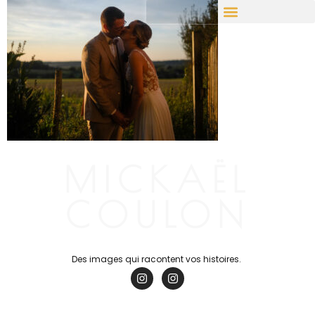
Des Hauts de France aux confins de l’Univers
MICKAËL
COULON
Des images qui racontent vos histoires.