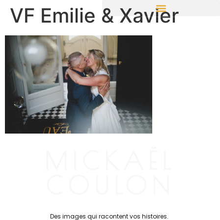
VF Emilie & Xavier
Des Hauts de France aux confins de l’Univers
MICKAËL
COULON
Des images qui racontent vos histoires.